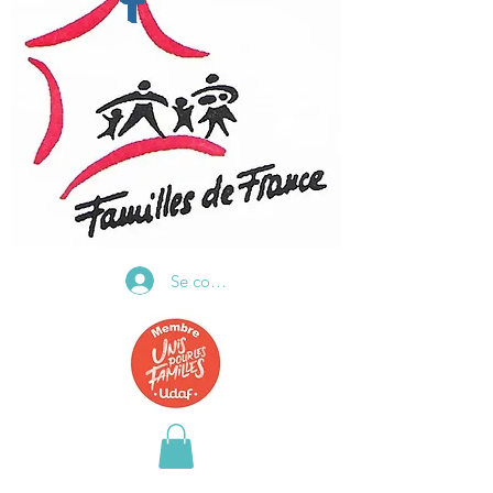
t
Se connecter