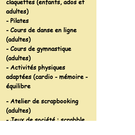
claquettes (
enfants, ados
et
adultes)
- Pilates
- Cours de danse en ligne
(adultes)
- Cours de gymnastique
(adultes)
- Activités physiques
adaptées (
cardio
- mémoire -
équilibre
-
Atelier de
scrapbooking
(adultes)
- Jeux de
société :
scrabble.
Elle organise 2 sorties