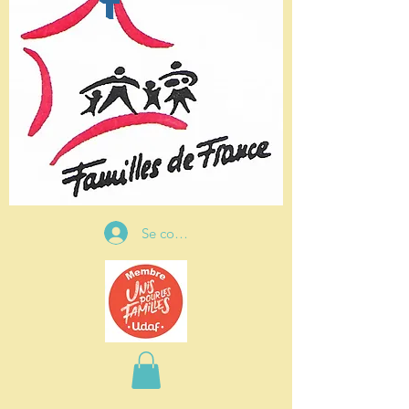
t
Se connecter