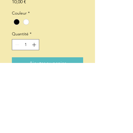
Prix
10,00 €
Couleur
*
Quantité
*
Ajouter au panier
Description d'article. Saisissez ici les 
caractéristiques de l'article : taille, 
matière et autres informations 
utiles.
DÉTAILS
D'ARTICLE