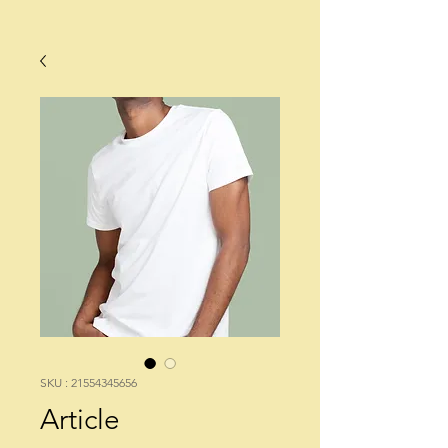
SKU : 21554345656
Article