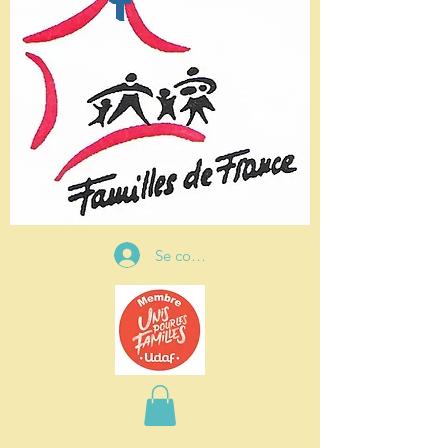
t
Se connecter